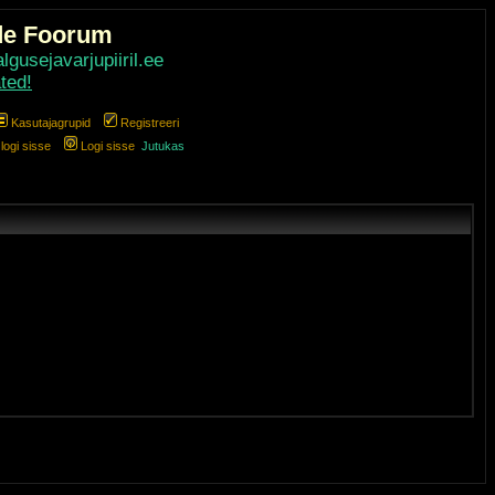
de Foorum
gusejavarjupiiril.ee
ted!
Kasutajagrupid
Registreeri
ogi sisse
Logi sisse
Jutukas