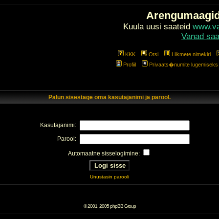
Arengumaagi
Kuula uusi saateid
www.val
Vanad saa
KKK
Otsi
Liikmete nimekiri
Profiil
Privaats�numite lugemiseks l
Palun sisestage oma kasutajanimi ja parool.
Kasutajanimi:
Parool:
Automaatne sisselogimine:
Unustasin parooli
© 2001, 2005 phpBB Group