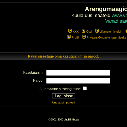
Arengumaagi
Kuula uusi saateid
www.val
Vanad saa
KKK
Otsi
Liikmete nimekiri
Profiil
Privaats�numite lugemiseks l
Palun sisestage oma kasutajanimi ja parool.
Kasutajanimi:
Parool:
Automaatne sisselogimine:
Unustasin parooli
© 2001, 2005 phpBB Group