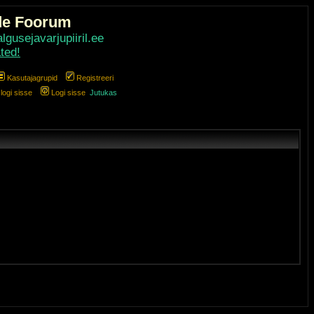
de Foorum
gusejavarjupiiril.ee
ted!
Kasutajagrupid
Registreeri
ogi sisse
Logi sisse
Jutukas