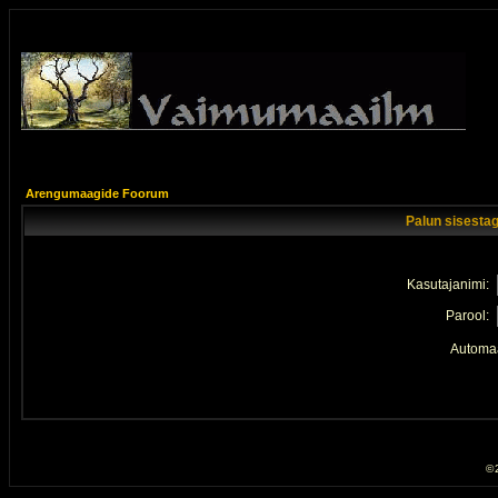
Arengumaagide Foorum
Palun sisestag
Kasutajanimi:
Parool:
Automaa
© 