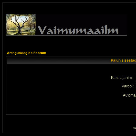
Arengumaagide Foorum
Palun sisestag
Kasutajanimi:
Parool:
Automaa
© 