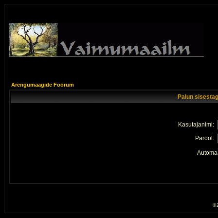
Arengumaagide Foorum
Palun sisestag
Kasutajanimi:
Parool:
Automaa
© 