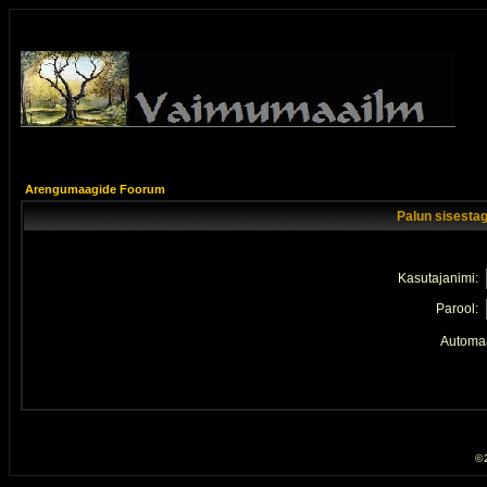
Arengumaagide Foorum
Palun sisestag
Kasutajanimi:
Parool:
Automaa
© 