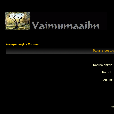
Arengumaagide Foorum
Palun sisestag
Kasutajanimi:
Parool:
Automaa
© 