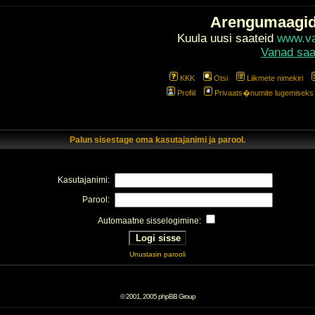
Arengumaagi
Kuula uusi saateid
www.val
Vanad saa
KKK
Otsi
Liikmete nimekiri
Profiil
Privaats�numite lugemiseks l
Palun sisestage oma kasutajanimi ja parool.
Kasutajanimi:
Parool:
Automaatne sisselogimine:
Unustasin parooli
© 2001, 2005 phpBB Group