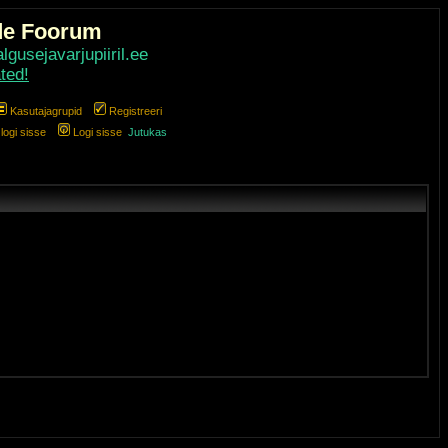
de Foorum
gusejavarjupiiril.ee
ted!
Kasutajagrupid
Registreeri
ogi sisse
Logi sisse
Jutukas