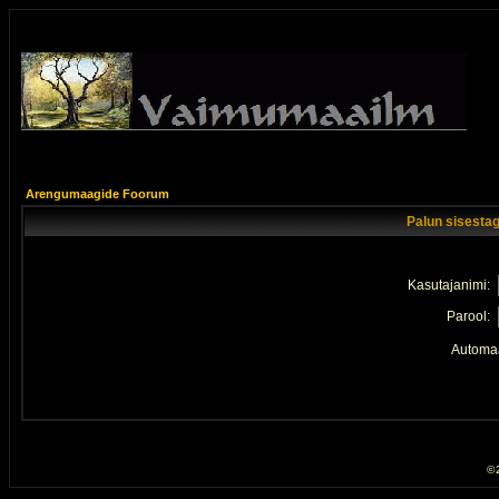
Arengumaagide Foorum
Palun sisestag
Kasutajanimi:
Parool:
Automaa
© 