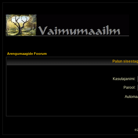
Arengumaagide Foorum
Palun sisestag
Kasutajanimi:
Parool:
Automaa
© 