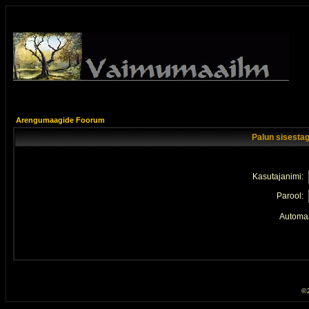
Arengumaagide Foorum
Palun sisestag
Kasutajanimi:
Parool:
Automaa
© 