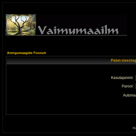
Arengumaagide Foorum
Palun sisestag
Kasutajanimi:
Parool:
Automaa
© 