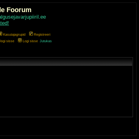
de Foorum
gusejavarjupiiril.ee
ted!
Kasutajagrupid
Registreeri
ogi sisse
Logi sisse
Jutukas