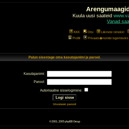
Arengumaagi
Kuula uusi saateid
www.val
Vanad saa
KKK
Otsi
Liikmete nimekiri
Profiil
Privaats�numite lugemiseks l
Palun sisestage oma kasutajanimi ja parool.
Kasutajanimi:
Parool:
Automaatne sisselogimine:
Unustasin parooli
© 2001, 2005 phpBB Group