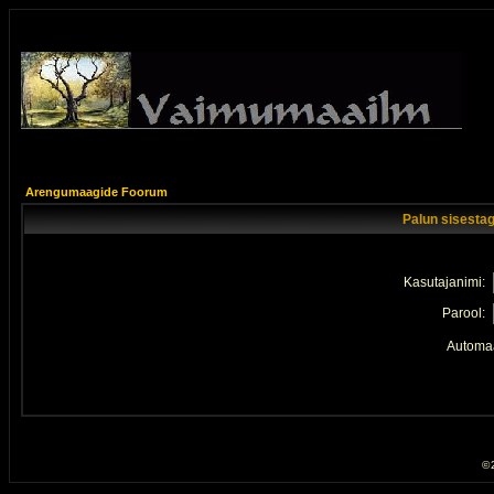
Arengumaagide Foorum
Palun sisestag
Kasutajanimi:
Parool:
Automaa
© 