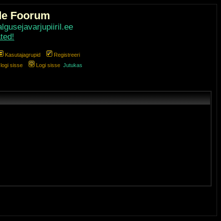
de Foorum
gusejavarjupiiril.ee
ted!
Kasutajagrupid
Registreeri
ogi sisse
Logi sisse
Jutukas