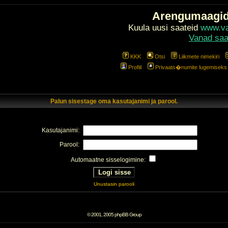
Arengumaagi
Kuula uusi saateid
www.val
Vanad saa
KKK
Otsi
Liikmete nimekiri
Profiil
Privaats�numite lugemiseks l
Palun sisestage oma kasutajanimi ja parool.
Kasutajanimi:
Parool:
Automaatne sisselogimine:
Unustasin parooli
© 2001, 2005 phpBB Group