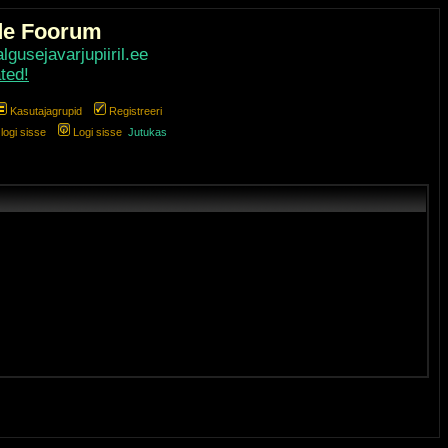
de Foorum
gusejavarjupiiril.ee
ted!
Kasutajagrupid
Registreeri
ogi sisse
Logi sisse
Jutukas