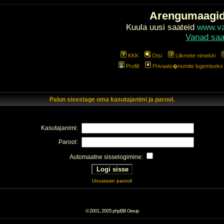
Arengumaagi
Kuula uusi saateid
www.val
Vanad saa
KKK
Otsi
Liikmete nimekiri
Profiil
Privaats�numite lugemiseks l
Palun sisestage oma kasutajanimi ja parool.
Kasutajanimi:
Parool:
Automaatne sisselogimine:
Unustasin parooli
© 2001, 2005 phpBB Group