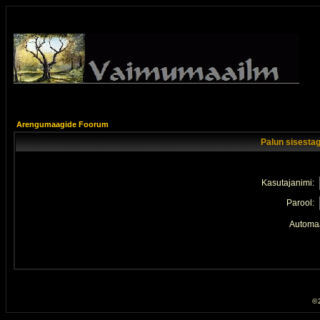
Arengumaagide Foorum
Palun sisestag
Kasutajanimi:
Parool:
Automaa
© 