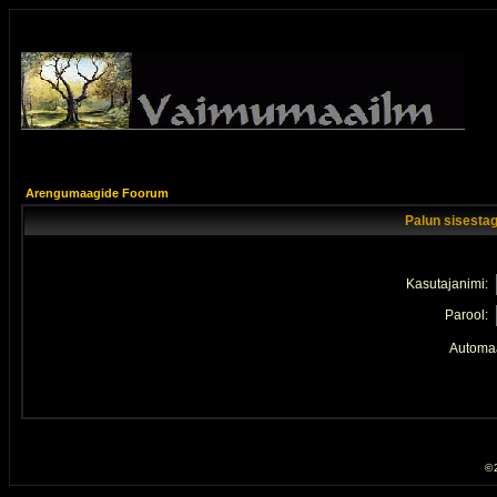
Arengumaagide Foorum
Palun sisestag
Kasutajanimi:
Parool:
Automaa
© 