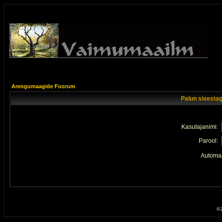
Arengumaagide Foorum
Palun sisestag
Kasutajanimi:
Parool:
Automaa
© 