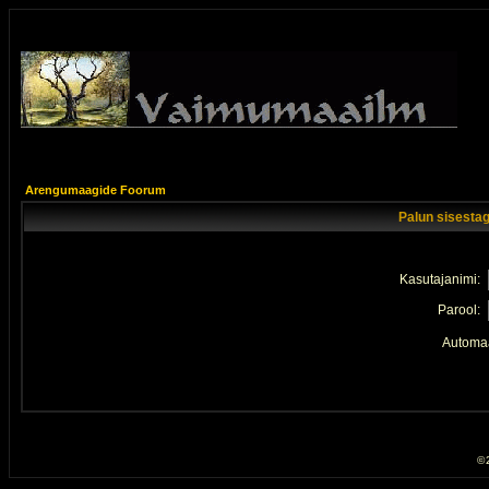
Arengumaagide Foorum
Palun sisestag
Kasutajanimi:
Parool:
Automaa
© 