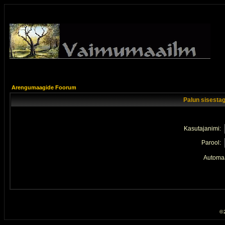
Arengumaagide Foorum
Palun sisestag
Kasutajanimi:
Parool:
Automaa
© 