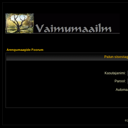
Arengumaagide Foorum
Palun sisestag
Kasutajanimi:
Parool:
Automaa
© 