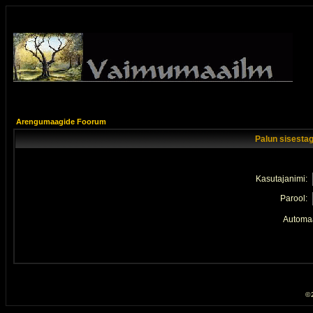
Arengumaagide Foorum
Palun sisestag
Kasutajanimi:
Parool:
Automaa
© 