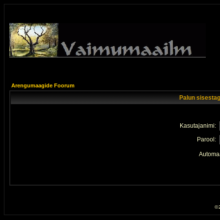
Arengumaagide Foorum
Palun sisestag
Kasutajanimi:
Parool:
Automaa
© 