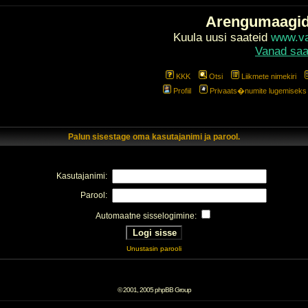
Arengumaagi
Kuula uusi saateid
www.val
Vanad saa
KKK
Otsi
Liikmete nimekiri
Profiil
Privaats�numite lugemiseks l
Palun sisestage oma kasutajanimi ja parool.
Kasutajanimi:
Parool:
Automaatne sisselogimine:
Unustasin parooli
© 2001, 2005 phpBB Group