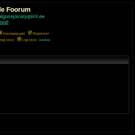
de Foorum
gusejavarjupiiril.ee
ted!
Kasutajagrupid
Registreeri
ogi sisse
Logi sisse
Jutukas