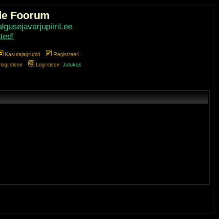
de Foorum
gusejavarjupiiril.ee
ted!
Kasutajagrupid
Registreeri
ogi sisse
Logi sisse
Jutukas