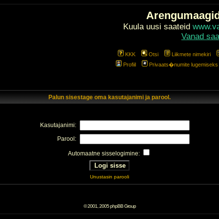
Arengumaagi
Kuula uusi saateid
www.val
Vanad saa
KKK
Otsi
Liikmete nimekiri
Profiil
Privaats�numite lugemiseks l
Palun sisestage oma kasutajanimi ja parool.
Kasutajanimi:
Parool:
Automaatne sisselogimine:
Unustasin parooli
© 2001, 2005 phpBB Group