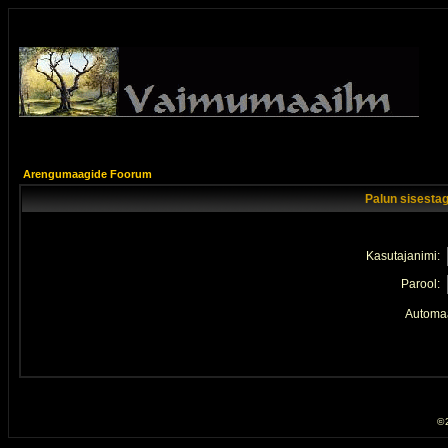
Arengumaagide Foorum
Palun sisestag
Kasutajanimi:
Parool:
Automaa
© 