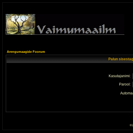
Arengumaagide Foorum
Palun sisestag
Kasutajanimi:
Parool:
Automaa
© 