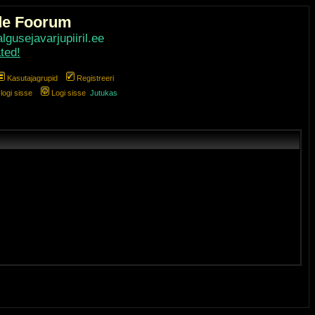
de Foorum
gusejavarjupiiril.ee
ted!
Kasutajagrupid
Registreeri
ogi sisse
Logi sisse
Jutukas