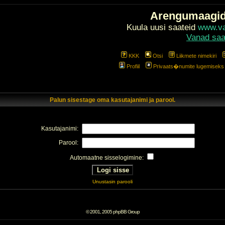
Arengumaagi
Kuula uusi saateid
www.val
Vanad saa
KKK
Otsi
Liikmete nimekiri
Profiil
Privaats�numite lugemiseks l
Palun sisestage oma kasutajanimi ja parool.
Kasutajanimi:
Parool:
Automaatne sisselogimine:
Unustasin parooli
© 2001, 2005 phpBB Group