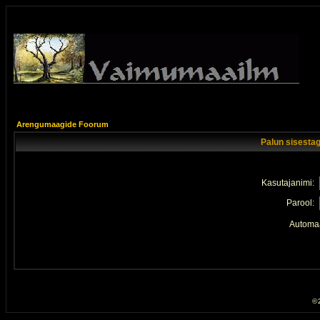
Arengumaagide Foorum
Palun sisestag
Kasutajanimi:
Parool:
Automaa
© 