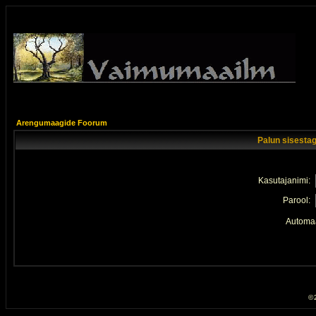
Arengumaagide Foorum
Palun sisestag
Kasutajanimi:
Parool:
Automaa
© 