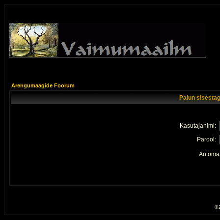
Arengumaagide Foorum
Palun sisestag
Kasutajanimi:
Parool:
Automaa
© 