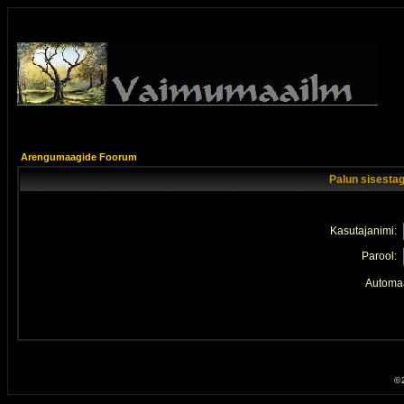
Arengumaagide Foorum
Palun sisestag
Kasutajanimi:
Parool:
Automaa
© 