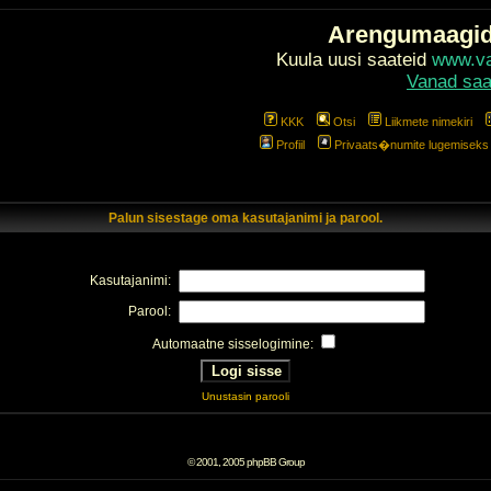
Arengumaagi
Kuula uusi saateid
www.val
Vanad saa
KKK
Otsi
Liikmete nimekiri
Profiil
Privaats�numite lugemiseks l
Palun sisestage oma kasutajanimi ja parool.
Kasutajanimi:
Parool:
Automaatne sisselogimine:
Unustasin parooli
© 2001, 2005 phpBB Group