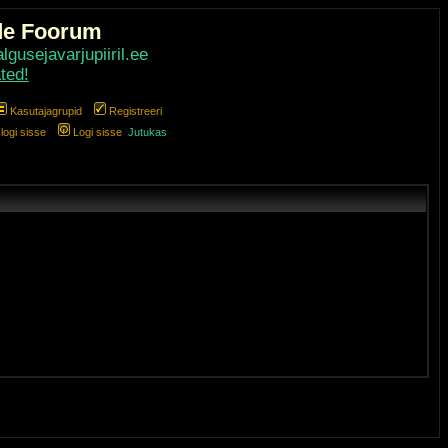
de Foorum
gusejavarjupiiril.ee
ted!
Kasutajagrupid
Registreeri
ogi sisse
Logi sisse
Jutukas