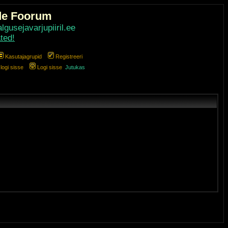
de Foorum
gusejavarjupiiril.ee
ted!
Kasutajagrupid
Registreeri
ogi sisse
Logi sisse
Jutukas