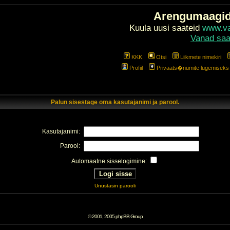
Arengumaagi
Kuula uusi saateid
www.val
Vanad saa
KKK
Otsi
Liikmete nimekiri
Profiil
Privaats�numite lugemiseks l
Palun sisestage oma kasutajanimi ja parool.
Kasutajanimi:
Parool:
Automaatne sisselogimine:
Unustasin parooli
© 2001, 2005 phpBB Group