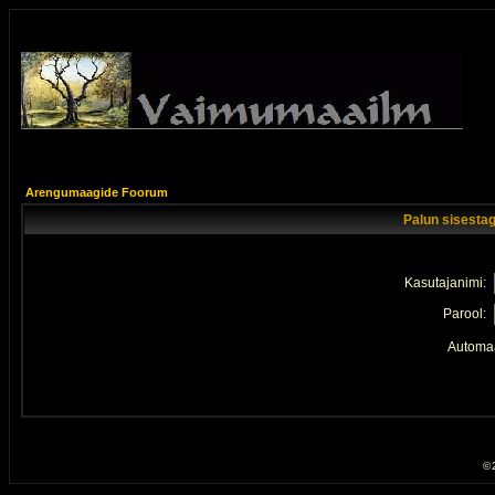
Arengumaagide Foorum
Palun sisestag
Kasutajanimi:
Parool:
Automaa
© 