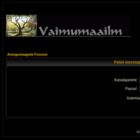
Arengumaagide Foorum
Palun sisestag
Kasutajanimi:
Parool:
Automaa
© 