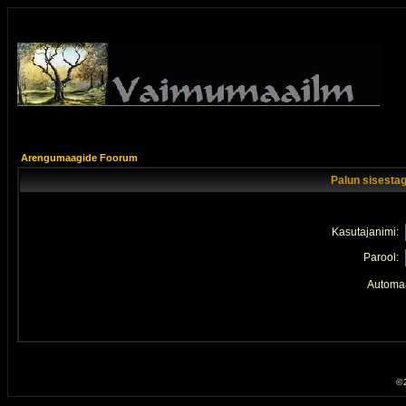
Arengumaagide Foorum
Palun sisestag
Kasutajanimi:
Parool:
Automaa
© 