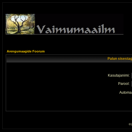
Arengumaagide Foorum
Palun sisestag
Kasutajanimi:
Parool:
Automaa
© 