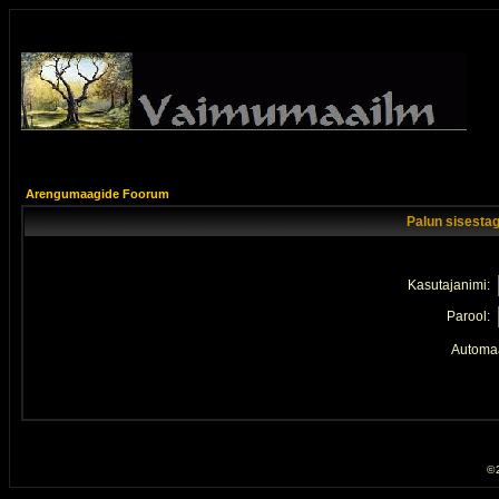
Arengumaagide Foorum
Palun sisestag
Kasutajanimi:
Parool:
Automaa
© 