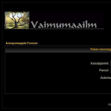
Arengumaagide Foorum
Palun sisestag
Kasutajanimi:
Parool:
Automaa
© 