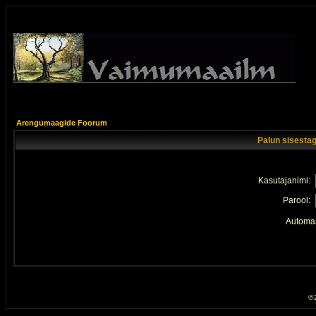
Arengumaagide Foorum
Palun sisestag
Kasutajanimi:
Parool:
Automaa
© 