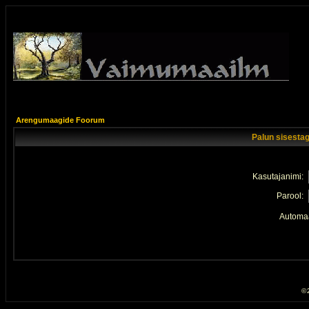
Arengumaagide Foorum
Palun sisestag
Kasutajanimi:
Parool:
Automaa
© 