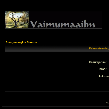
Arengumaagide Foorum
Palun sisestag
Kasutajanimi:
Parool:
Automaa
© 