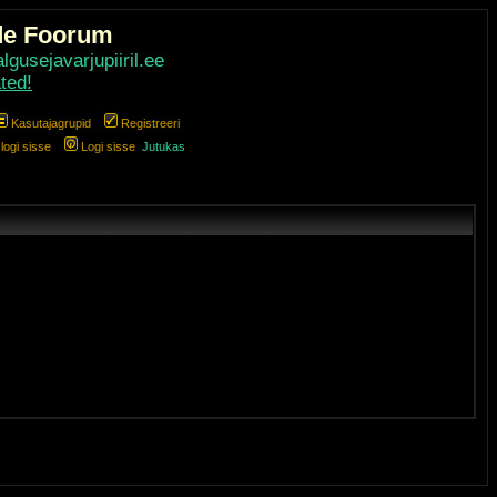
de Foorum
gusejavarjupiiril.ee
ted!
Kasutajagrupid
Registreeri
ogi sisse
Logi sisse
Jutukas