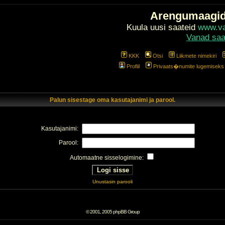
Arengumaagi
Kuula uusi saateid
www.val
Vanad saa
KKK
Otsi
Liikmete nimekiri
Profiil
Privaats�numite lugemiseks l
Palun sisestage oma kasutajanimi ja parool.
Kasutajanimi:
Parool:
Automaatne sisselogimine:
Unustasin parooli
© 2001, 2005 phpBB Group