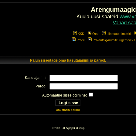
Arengumaagi
Kuula uusi saateid
www.val
Vanad saa
KKK
Otsi
Liikmete nimekiri
Profiil
Privaats�numite lugemiseks l
Palun sisestage oma kasutajanimi ja parool.
Kasutajanimi:
Parool:
Automaatne sisselogimine:
Unustasin parooli
© 2001, 2005 phpBB Group