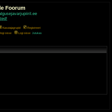
de Foorum
gusejavarjupiiril.ee
ted!
Kasutajagrupid
Registreeri
ogi sisse
Logi sisse
Jutukas