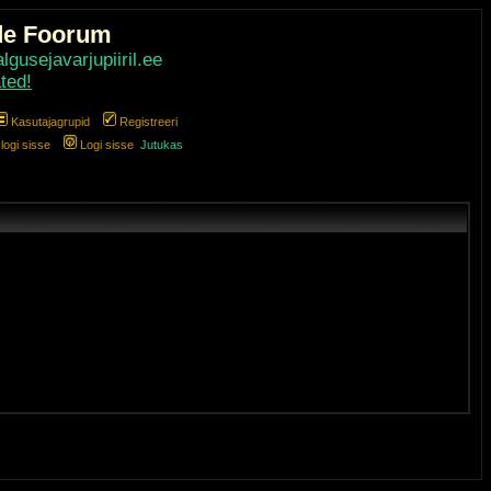
de Foorum
gusejavarjupiiril.ee
ted!
Kasutajagrupid
Registreeri
ogi sisse
Logi sisse
Jutukas