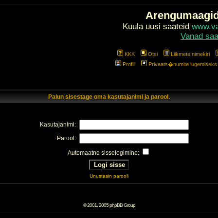
Arengumaagi
Kuula uusi saateid
www.val
Vanad saa
KKK
Otsi
Liikmete nimekiri
Profiil
Privaats�numite lugemiseks l
Palun sisestage oma kasutajanimi ja parool.
Kasutajanimi:
Parool:
Automaatne sisselogimine:
Unustasin parooli
© 2001, 2005 phpBB Group