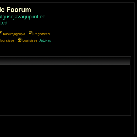
de Foorum
gusejavarjupiiril.ee
ted!
Kasutajagrupid
Registreeri
ogi sisse
Logi sisse
Jutukas