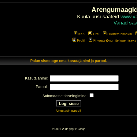
Arengumaagi
Kuula uusi saateid
www.val
Vanad saa
KKK
Otsi
Liikmete nimekiri
Profiil
Privaats�numite lugemiseks l
Palun sisestage oma kasutajanimi ja parool.
Kasutajanimi:
Parool:
Automaatne sisselogimine:
Unustasin parooli
© 2001, 2005 phpBB Group