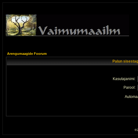
Arengumaagide Foorum
Palun sisestag
Kasutajanimi:
Parool:
Automaa
© 