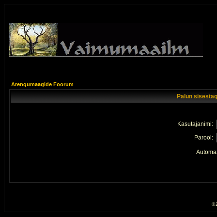
Arengumaagide Foorum
Palun sisestag
Kasutajanimi:
Parool:
Automaa
© 